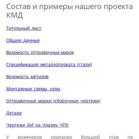
Состав и примеры нашего проекта
КМД
Титульный_лист
Общие_данные
Ведомость_отправочных марок
Спецификация_металлопроката_(стали)
Ведомость_метизов
Монтажные_схемы,_узлы
Отправочные_марки_(сборочные_чертежи)
Детали
Чертежи_dxf_на_плазму_ЧПУ
У инженеров компании большой стаж по