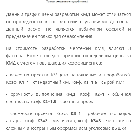
Данный график цены разработки КМД может отличаться
от приведенных в соответствии с условиями Договора.
Данный расчет не является публичной офертой и
предназначен только для ознакомления.
На стоимость разработки чертежей КМД влияют 3
фактора. Ниже приведён принцип определения цены за
КМД с учетом повышающих коэффициентов:
- качество проекта КМ (его наполнение и проработка).
Коэф.
К1=1
- стандартный КМ, коэф.
К1=1,5
- сырой КМ;
- срочность выполнения КМД. Коэф.
К2=1
- обычная
срочность, коэф.
К2=1,5
- срочный проект ;
- сложность проекта. Коэф.
К3=1
- рабочие площадки,
ангары, коэф.
К3=2
- мелочевка, коэф.
К3=3
- чертежи со
сложным иностранным оформлением, уголковые вышки.